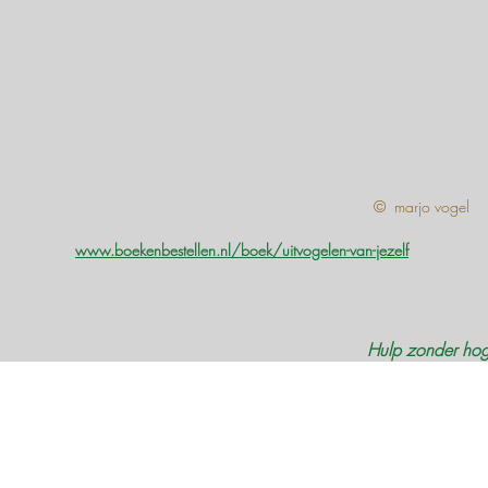
© marjo vogel
www.boekenbestellen.nl/boek/uitvogelen-van-jezelf
Hulp zonder hoge