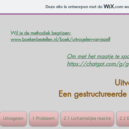
Deze site is ontworpen met de
.com
we
Wil je de methodiek begrijpen:
www.boekenbestellen.nl/boek/uitvogelen-van-jezelf
Om met het maatje te spa
https://chatgpt.com/g
Uit
Een gestructureerde
Uitvogelen
1 Probleem
2.1 Lichamelijke reactie
2.2 