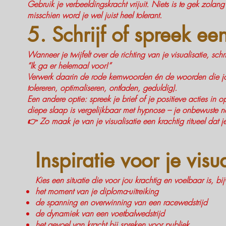
Gebruik je verbeeldingskracht vrijuit. Niets is te gek zolan
misschien word je wel juist heel tolerant.
5. Schrijf of spreek een
Wanneer je twijfelt over de richting van je visualisatie, sch
“Ik ga er helemaal voor!”
Verwerk daarin de rode kernwoorden én de woorden die jo
tolereren, optimaliseren, ontladen, geduldig).
Een andere optie: spreek je brief of je positieve acties in 
diepe slaap is vergelijkbaar met hypnose – je onbewuste nee
👉 Zo maak je van je visualisatie een krachtig ritueel dat j
Inspiratie voor je visua
Kies een situatie die voor jou krachtig en voelbaar is, bi
het moment van je diploma-uitreiking
de spanning en overwinning van een racewedstrijd
de dynamiek van een voetbalwedstrijd
het gevoel van kracht bij spreken voor publiek