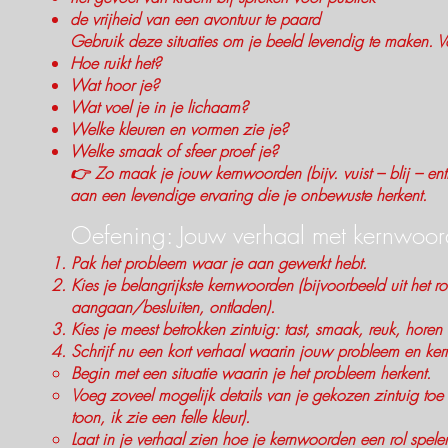
de vrijheid van een avontuur te paard
Gebruik deze situaties om je beeld levendig te maken. V
Hoe ruikt het?
Wat hoor je?
Wat voel je in je lichaam?
Welke kleuren en vormen zie je?
Welke smaak of sfeer proef je?
👉 Zo maak je jouw kernwoorden (bijv. vuist – blij – en
aan een levendige ervaring die je onbewuste herkent.
Oefening: Jouw verhaal met kernwoo
Pak het probleem waar je aan gewerkt hebt.
Kies je belangrijkste kernwoorden (bijvoorbeeld uit het ro
aangaan/besluiten, ontladen).
Kies je meest betrokken zintuig: tast, smaak, reuk, horen 
Schrijf nu een kort verhaal waarin jouw probleem en k
Begin met een situatie waarin je het probleem herkent.
Voeg zoveel mogelijk details van je gekozen zintuig toe (
toon, ik zie een felle kleur).
Laat in je verhaal zien hoe je kernwoorden een rol spele