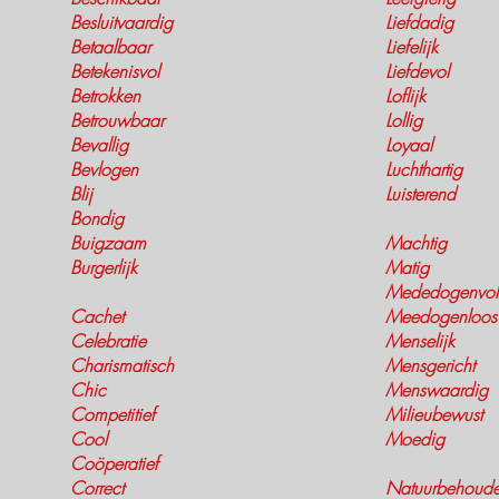
Besluitvaardig
Liefdadig
Betaalbaar
Liefelijk
Betekenisvol
Liefdevol
Betrokken
Loflijk
Betrouwbaar
Lollig
Bevallig
Loyaal
Bevlogen
Luchthartig
Blij
Luisterend
Bondig
Buigzaam
Machtig
Burgerlijk
Matig
Mededogenvol
Cachet
Meedogenloos
Celebratie
Menselijk
Charismatisch
Mensgericht
Chic
Menswaardig
Competitief
Milieubewust
Cool
Moedig
Coöperatief
Correct
Natuurbehoud