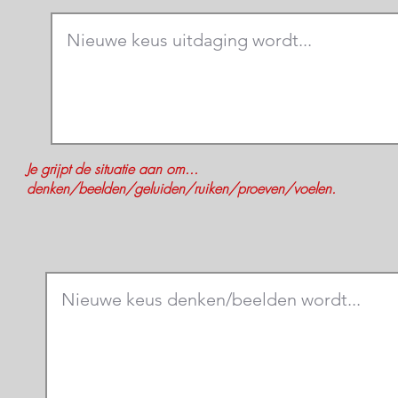
Je grijpt de situatie aan om...
denken/beelden/geluiden/ruiken/proeven/voelen.
En in haar LICHAAM ...