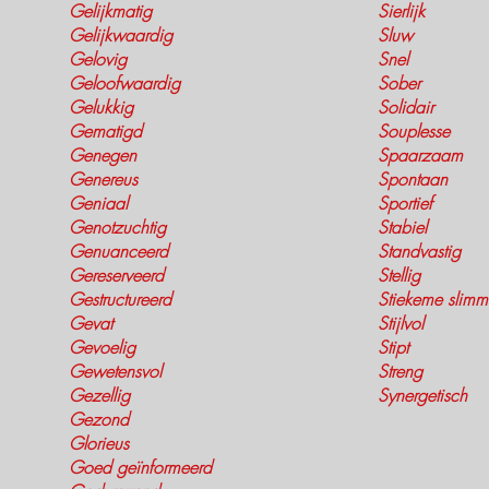
Gelijkmatig
Sierlijk
Gelijkwaardig
Sluw
Gelovig
Snel
Geloofwaardig
Sober
Gelukkig
Solidair
Gematigd
Souplesse
Genegen
Spaarzaam
Genereus
Spontaan
Geniaal
Sportief
Genotzuchtig
Stabiel
Genuanceerd
Standvastig
Gereserveerd
Stellig
Gestructureerd
Stiekeme slimm
Gevat
Stijlvol
Gevoelig
Stipt
Gewetensvol
Streng
Gezellig
Synergetisch
Gezond
Glorieus
Goed geïnformeerd