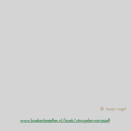
© marjo vogel
www.boekenbestellen.nl/boek/uitvogelen-van-jezelf