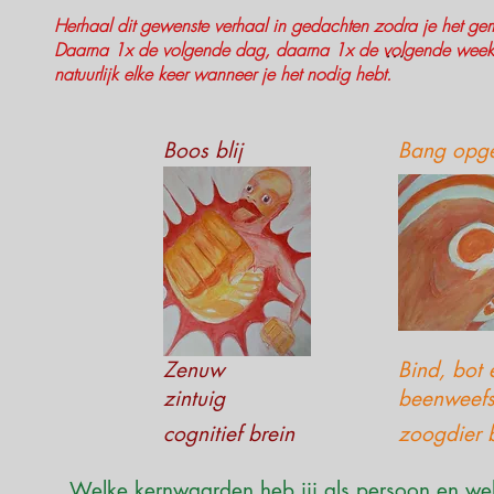
Herhaal dit gewenste verhaal in gedachten zodra je het ge
...
Daarna 1x de volgende dag, daarna 1x de volgende week,
natuurlijk elke keer wanneer je het nodig hebt.
Boos blij
Bang opg
Zenuw
Bind, bot 
zintuig
beenweefs
cognitief brein
zoogdier 
Welke kernwaarden heb jij als persoon en welk