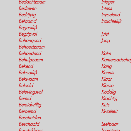
Bedachtzaam
Integer
Bedreven
Intens
Bedrijvig
Invoelend
Befaamd
Inzichtelijk
Begeerlijk
Begripvol
Juist
Behangend
Jong
Behoedzaam
Behoudend
Kalm
Behulpzaam
Kameraadschap
Bekend
Karig
Bekoorlijk
Kennis
Bekwaam
Klaar
Beleefd
Klasse
Belevingsvol
Koddig
Bereid
Krachtig
Bereidwillig
Kuis
Beroemd
Kwaliteit
Bescheiden
Beschaafd
Leefbaar
Beschikbaar
Leergierig