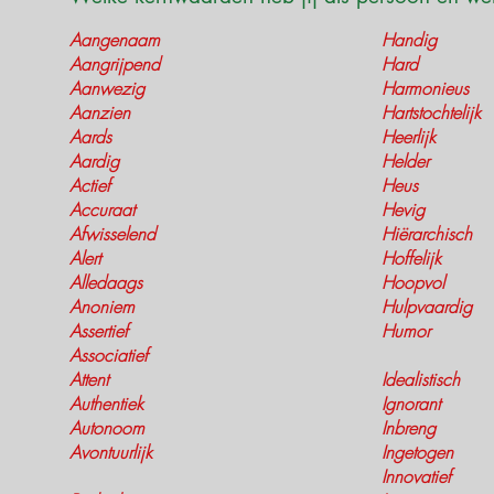
Aangenaam
Handig
Aangrijpend
Hard
Aanwezig
Harmonieus
Aanzien
Hartstochtelijk
Aards
Heerlijk
Aardig
Helder
Actief
Heus
Accuraat
Hevig
Afwisselend
Hiërarchisch
Alert
Hoffelijk
Alledaags
Hoopvol
Anoniem
Hulpvaardig
Assertief
Humor
Associatief
Attent
Idealistisch
Authentiek
Ignorant
Autonoom
Inbreng
Avontuurlijk
Ingetogen
Innovatief