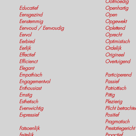
Ootmoedig
Educatief
Openhartig
Eensgezind
Open
Eenstemmig
Opgewekt
Eenvoud / Eenvoudig
Oplettend
Eervol
Oprecht
Eerbied
Optimistisch
Eerlijk
Ordelijk
Effectief
Origineel
Efficienct
Overtuigend
Elegant
Empathisch
Participerend
Engagementvol
Passief
Enthousiast
Patriottisch
Ernstig
Pittig
Esthetisch
Plezierig
Evenwichtig
Plicht betracht
Expressief
Positief
Pragmatisch
Fatsoenlijk
Prestatiegericht
Feitelijk
Proactief