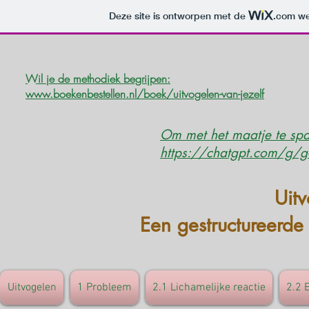
Deze site is ontworpen met de
.com
we
Wil je de methodiek begrijpen:
www.boekenbestellen.nl/boek/uitvogelen-van-jezelf
Om met het maatje te spa
https://chatgpt.com/g
Uit
Een gestructureerde
Uitvogelen
1 Probleem
2.1 Lichamelijke reactie
2.2 