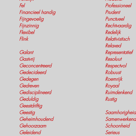
Fel
Professioneel
Financieel handig
Prudent
Fijngevoelig
Punctueel
Fijnzinnig
Rechtvaardig
Flexibel
Redelijk
Flink
Relativistisch
Relaxed
Galant
Representatief
Gastvrij
Resoluut
Geconcentreerd
Respectvol
Gedecideerd
Robuust
Gedegen
Roemrijk
Gedreven
Royaal
Gedisciplineerd
Ruimdenkend
Geduldig
Rustig
Geestdriftig
Geestig
Saamhorigheid
Geheimhoudend
Samenwerkend
Gehoorzaam
Schoonheid
Geleidend
Serieus