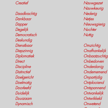
Creatief
Nauwgezet
Nauwkeurig
Daadkrachtig
Nederig
Dankbaar
Netjes
Dapper
Nieuwsgierig
Degelijk
Nuchter
Democratisch
Nuttig
Deskundig
Dienstbaar
Omzichtig
Diepzinnig
Onafhankelijk
Diplomatiek
Onbaatzuchtig
Direct
Onbedorven
Discipline
Onderdanig
Distinctief
Ondernemend
Doelgericht
Onpartijdig
Doelmatig
Ontplooiend
Doorleefd
Ontspannend
Duidelijk
Ontvankelijk
Duurzaam
Ontwikkeld
Dynamisch
Onwetend